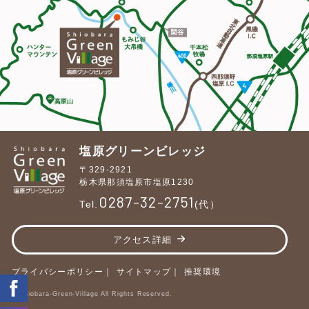
塩原グリーンビレッジ
〒329-2921
栃木県那須塩原市塩原1230
0287-32-2751
Tel.
(代）
アクセス詳細
プライバシーポリシー
サイトマップ
推奨環境
© Shiobara-Green-Village All Rights Reserved.